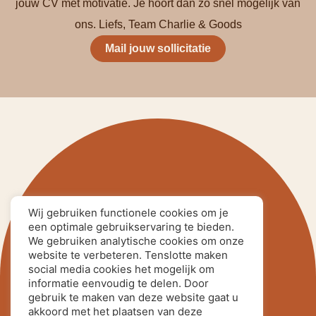
jouw CV met motivatie. Je hoort dan zo snel mogelijk van
ons. Liefs, Team Charlie & Goods
Mail jouw sollicitatie
Wij gebruiken functionele cookies om je
een optimale gebruikservaring te bieden.
inNijmegen
Loop eens binnen
We gebruiken analytische cookies om onze
website te verbeteren. Tenslotte maken
Marikenstraat 63
social media cookies het mogelijk om
informatie eenvoudig te delen. Door
6511 PX Nijmegen
gebruik te maken van deze website gaat u
024 – 663 4144
akkoord met het plaatsen van deze